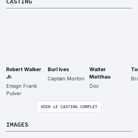
CASTING
Robert Walker 
Burl Ives
Walter 
To
Jr.
Matthau
Captain Morton
Br
Ensign Frank 
Doc
Pulver
VOIR LE CASTING COMPLET
IMAGES