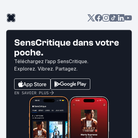
SensCritique dans votre
poche.
Téléchargez l’app SensCritique.
Explorez. Vibrez. Partagez.
EN SAVOIR PLUS