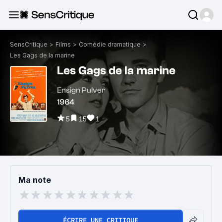
SensCritique
>
Films
>
Comédie dramatique
>
Les Gags de la marine
Les Gags de la marine
Ensign Pulver
1964
5
15
1
Ma note
ÉCRIRE UNE CRITIQUE