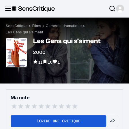
SensCritique
>
Films
>
Comédie dramatique
>
Les Gens qui s'aiment
Les Gens qui s'aiment
2000
11
10
1
Ma note
ÉCRIRE UNE CRITIQUE