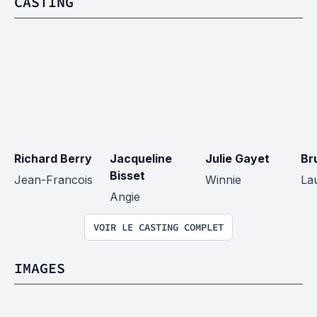
CASTING
Richard Berry
Jacqueline 
Julie Gayet
Br
Bisset
Jean-Francois
Winnie
La
Angie
VOIR LE CASTING COMPLET
IMAGES