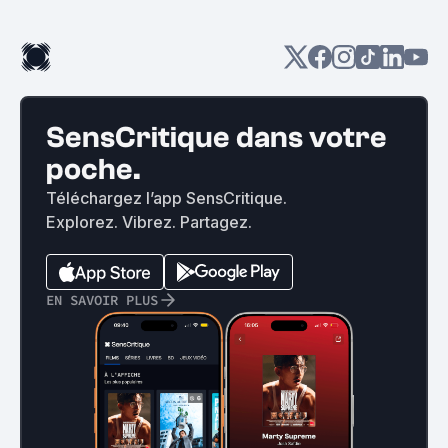
SensCritique dans votre
poche.
Téléchargez l’app SensCritique.
Explorez. Vibrez. Partagez.
EN SAVOIR PLUS