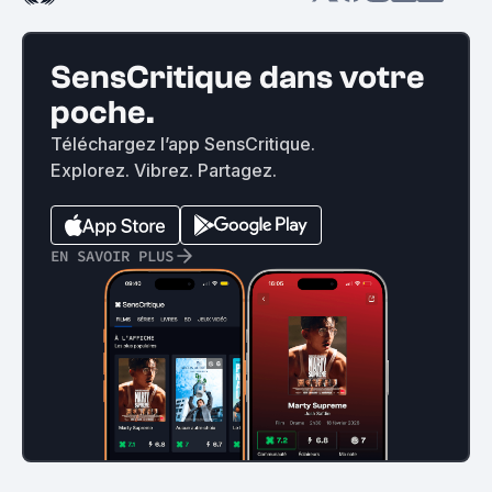
SensCritique dans votre
poche.
Téléchargez l’app SensCritique.
Explorez. Vibrez. Partagez.
EN SAVOIR PLUS