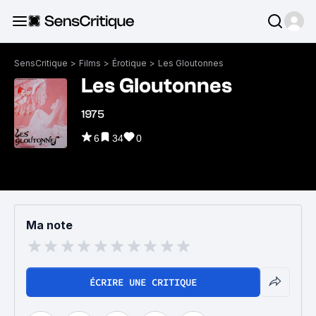
SensCritique
>
Films
>
Érotique
>
Les Gloutonnes
Les Gloutonnes
1975
6
34
0
Ma note
ÉCRIRE UNE CRITIQUE