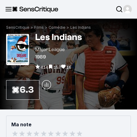
SensCritique
>
Films
>
Comédie
>
Les Indians
Les Indians
Major League
1989
414
157
16
6.3
Ma note