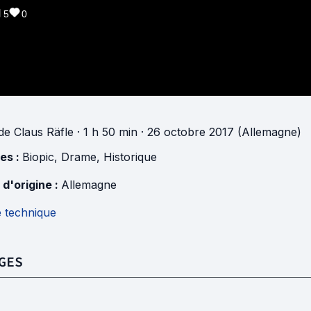
5
0
de
Claus Räfle
· 1 h 50 min
· 26 octobre 2017 (Allemagne)
es :
Biopic
,
Drame
,
Historique
 d'origine :
Allemagne
e technique
GES