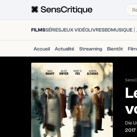
FILMS
SÉRIES
JEUX VIDÉO
LIVRES
BD
MUSIQUE
Accueil
Actualité
Streaming
Bientôt
Fil
SensCr
L
v
Die U
2017