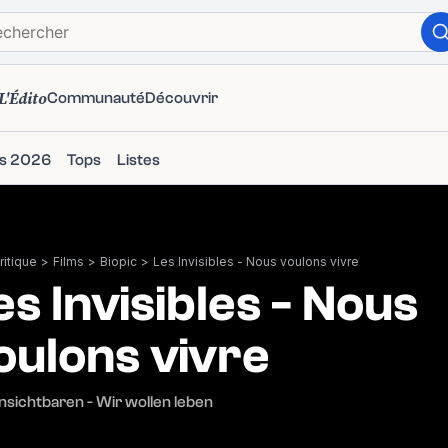
L'Édito
Communauté
Découvrir
ms 2026
Tops
Listes
itique
>
Films
>
Biopic
>
Les Invisibles - Nous voulons vivre
es Invisibles - Nous
oulons vivre
nsichtbaren - Wir wollen leben