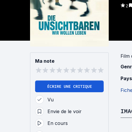
2
Film
Ma note
Genr
Pays
ÉCRIRE UNE CRITIQUE
Fich
Vu
IMA
Envie de le voir
En cours