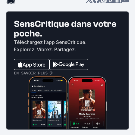
SensCritique dans votre
poche.
Téléchargez l’app SensCritique.
Explorez. Vibrez. Partagez.
EN SAVOIR PLUS