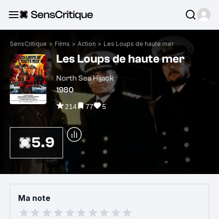
SensCritique
>
Films
>
Action
>
Les Loups de haute mer
Les Loups de haute mer
North Sea Hijack
1980
214
77
5
5.9
Ma note