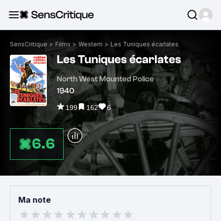
SensCritique
>
Films
>
Western
>
Les Tuniques écarlates
Les Tuniques écarlates
North West Mounted Police
1940
199
162
6
6.6
Ma note