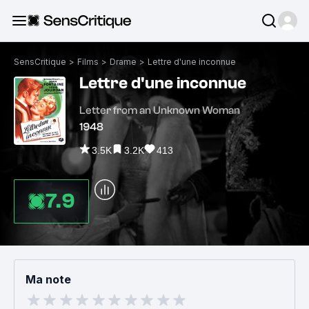
SensCritique
>
Films
>
Drame
>
Lettre d'une inconnue
Lettre d'une inconnue
Letter from an Unknown Woman
1948
3.5K
3.2K
413
7.9
Ma note