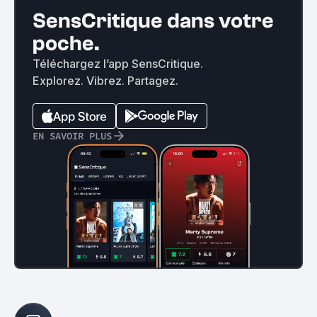
SensCritique dans votre
poche.
Téléchargez l’app SensCritique.
Explorez. Vibrez. Partagez.
EN SAVOIR PLUS