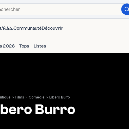
L'Édito
Communauté
Découvrir
ms 2026
Tops
Listes
itique
>
Films
>
Comédie
>
Libero Burro
ibero Burro