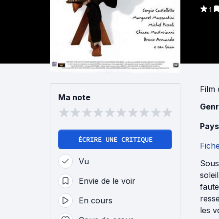
1
Film
Ma note
Genr
Pays
ÉCRIRE UNE CRITIQUE
Fich
Vu
Sous
solei
Envie de le voir
faute
resse
En cours
les 