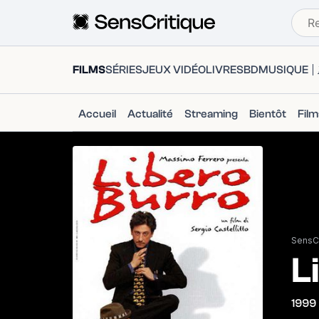
FILMS
SÉRIES
JEUX VIDÉO
LIVRES
BD
MUSIQUE
Accueil
Actualité
Streaming
Bientôt
Fil
SensCr
L
1999