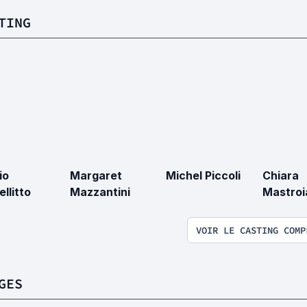
TING
io
Margaret
Michel Piccoli
Chiara
llitto
Mazzantini
Mastroi
VOIR LE CASTING COMP
GES