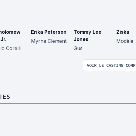
holomew
Erika Peterson
Tommy Lee
Ziska
Jr.
Jones
Myrna Clement
Modèle
o Corelli
Gus
VOIR LE CASTING COMP
TES