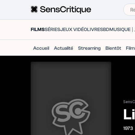
FILMS
SÉRIES
JEUX VIDÉO
LIVRES
BD
MUSIQUE
Accueil
Actualité
Streaming
Bientôt
Fil
SensCr
L
1973