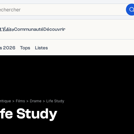
L'Édito
Communauté
Découvrir
ms 2026
Tops
Listes
itique
>
Films
>
Drame
>
Life Study
ife Study