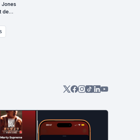
e Jones
t de
S