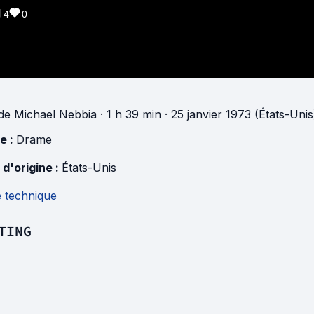
4
0
de
Michael Nebbia
· 1 h 39 min
· 25 janvier 1973 (États-Unis
e :
Drame
 d'origine :
États-Unis
e technique
TING