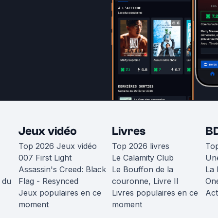
Jeux vidéo
Livres
B
Top 2026 Jeux vidéo
Top 2026 livres
To
007 First Light
Le Calamity Club
Une
Assassin's Creed: Black
Le Bouffon de la
La 
 du
Flag - Resynced
couronne, Livre II
One
Jeux populaires en ce
Livres populaires en ce
Act
moment
moment