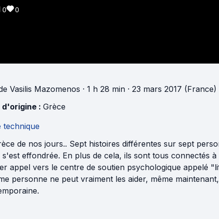
0
0
de
Vasilis Mazomenos
· 1 h 28 min
· 23 mars 2017 (France)
 d'origine :
Grèce
e technique
èce de nos jours.. Sept histoires différentes sur sept person
e s'est effondrée. En plus de cela, ils sont tous connectés
er appel vers le centre de soutien psychologique appelé "life 
e personne ne peut vraiment les aider, même maintenant, il
emporaine.