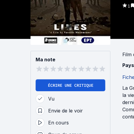
1
Film
Ma note
Pays
Fich
ÉCRIRE UNE CRITIQUE
La Gr
la vi
Vu
derni
Comm
Envie de le voir
cont
En cours