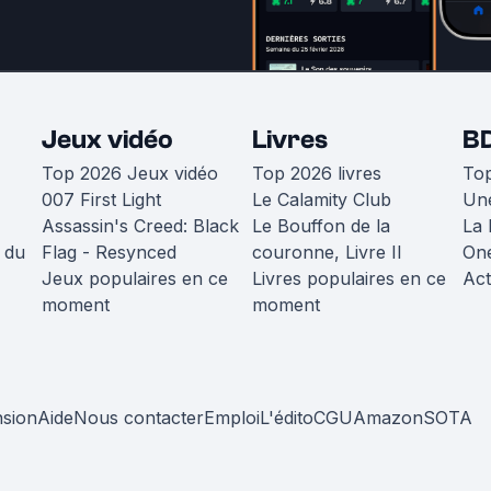
Jeux vidéo
Livres
B
Top 2026 Jeux vidéo
Top 2026 livres
To
007 First Light
Le Calamity Club
Une
Assassin's Creed: Black
Le Bouffon de la
La 
 du
Flag - Resynced
couronne, Livre II
One
Jeux populaires en ce
Livres populaires en ce
Act
moment
moment
nsion
Aide
Nous contacter
Emploi
L'édito
CGU
Amazon
SOTA