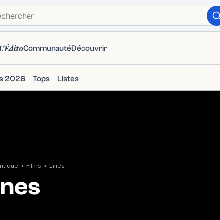
L'Édito
Communauté
Découvrir
ms 2026
Tops
Listes
itique
>
Films
>
Lines
ines