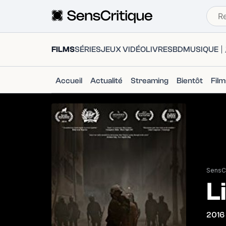
FILMS
SÉRIES
JEUX VIDÉO
LIVRES
BD
MUSIQUE
Accueil
Actualité
Streaming
Bientôt
Fil
SensCr
L
2016