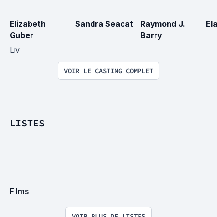
Elizabeth 
Sandra Seacat
Raymond J. 
El
Guber
Barry
Liv
VOIR LE CASTING COMPLET
LISTES
Films
VOIR PLUS DE LISTES