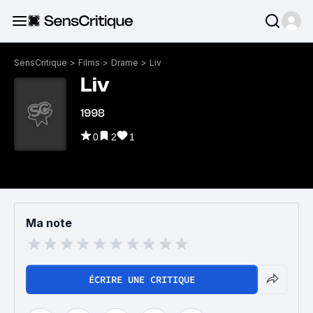
SensCritique
>
Films
>
Drame
>
Liv
Liv
1998
0
2
1
Ma note
ÉCRIRE UNE CRITIQUE