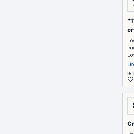
''
cr
Lo
co
Lo
Lir
le 
Cr