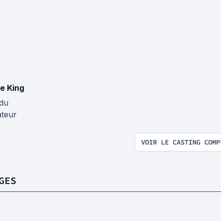
e King
 du
ateur
VOIR LE CASTING COMP
GES