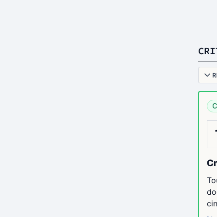
CRI
R
C
Cr
To
do
ci