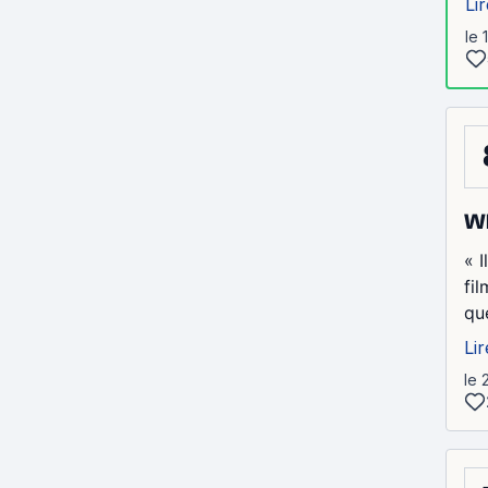
Lir
le 
Wh
« 
fi
qu
Lir
le 