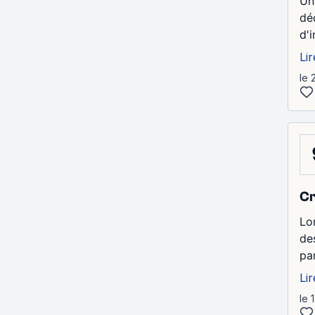
Un
dé
d'
Lir
le 
Cr
Lo
de
pa
Lir
le 