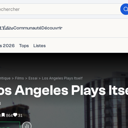
L'Édito
Communauté
Découvrir
ms 2026
Tops
Listes
itique
>
Films
>
Essai
>
Los Angeles Plays Itself
os Angeles Plays Its
3
3
864
31