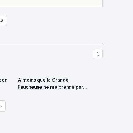
ES
 bon
A moins que la Grande
Faucheuse ne me prenne par
surprise on devrait se
rencontrer
S