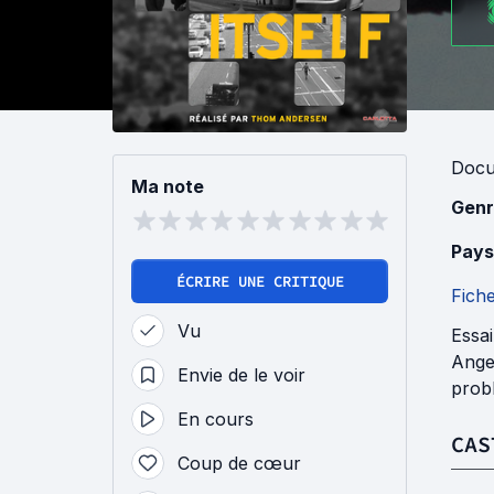
Docu
Ma note
Genr
Pays
ÉCRIRE UNE CRITIQUE
Fich
Vu
Essai
Angel
Envie de le voir
probl
En cours
CAS
Coup de cœur