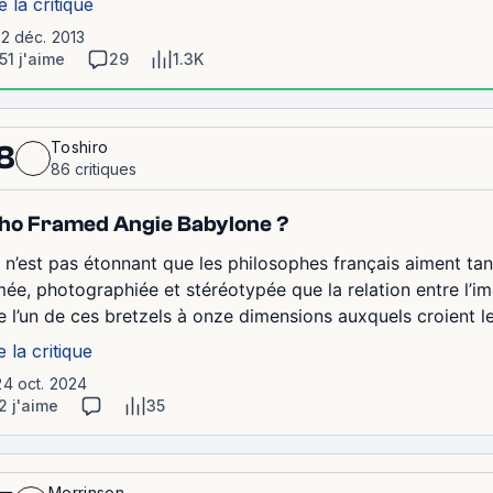
e la critique
12 déc. 2013
51 j'aime
29
1.3K
Toshiro
8
86 critiques
o Framed Angie Babylone ?
Il n’est pas étonnant que les philosophes français aiment t
lmée, photographiée et stéréotypée que la relation entre l’i
e l’un de ces bretzels à onze dimensions auxquels croient le
e la critique
24 oct. 2024
2 j'aime
35
Morrinson