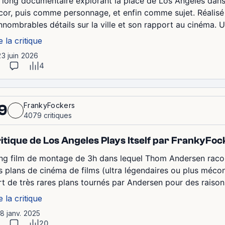
 long documentaire explorant la place de Los Angeles dan
cor, puis comme personnage, et enfin comme sujet. Réalisé par
innombrables détails sur la ville et son rapport au cinéma. U
e la critique
23 juin 2026
4
FrankyFockers
9
4079 critiques
itique de Los Angeles Plays Itself par FrankyFoc
ng film de montage de 3h dans lequel Thom Andersen raconte
s plans de cinéma de films (ultra légendaires ou plus mécon
rt de très rares plans tournés par Andersen pour des raisons
e la critique
18 janv. 2025
20