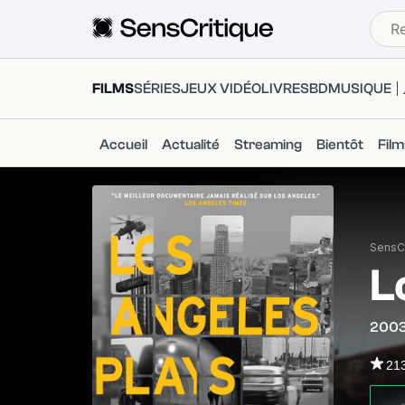
FILMS
SÉRIES
JEUX VIDÉO
LIVRES
BD
MUSIQUE
Accueil
Actualité
Streaming
Bientôt
Fil
SensCr
L
200
21