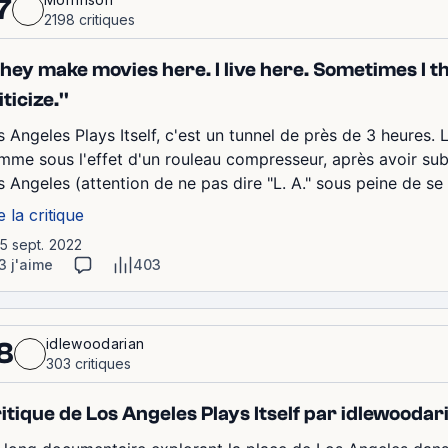
7
2198 critiques
They make movies here. I live here. Sometimes I th
iticize.''
s Angeles Plays Itself, c'est un tunnel de près de 3 heures. 
mme sous l'effet d'un rouleau compresseur, après avoir subi
s Angeles (attention de ne pas dire "L. A." sous peine de se f
e la critique
15 sept. 2022
3 j'aime
403
idlewoodarian
8
303 critiques
itique de Los Angeles Plays Itself par idlewoodar