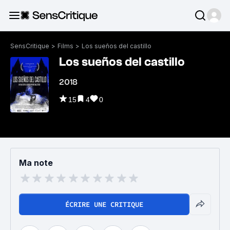
SensCritique
>
Films
>
Los sueños del castillo
Los sueños del castillo
2018
15
4
0
Ma note
ÉCRIRE UNE CRITIQUE