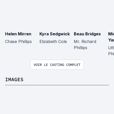
Helen Mirren
Kyra Sedgwick
Beau Bridges
Mi
Ya
Chase Phillips
Elizabeth Cole
Mr. Richard 
Phillips
Lit
Phi
VOIR LE CASTING COMPLET
IMAGES