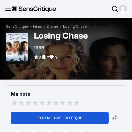
SensCritique
>
Films
>
Drame
>
Losing Chase
Losing Chase
1996
8
7
0
Ma note
ÉCRIRE UNE CRITIQUE