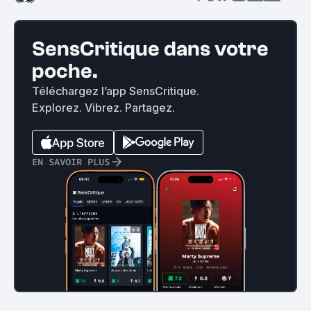
SensCritique dans votre
poche.
Téléchargez l’app SensCritique.
Explorez. Vibrez. Partagez.
EN SAVOIR PLUS