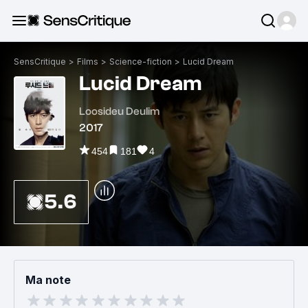
SensCritique
>
Films
>
Science-fiction
>
Lucid Dream
Lucid Dream
Loosideu Deulim
2017
454
181
4
5.6
Ma note