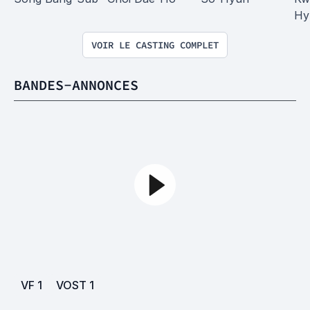
Hy
VOIR LE CASTING COMPLET
BANDES-ANNONCES
VF
1
VOST
1