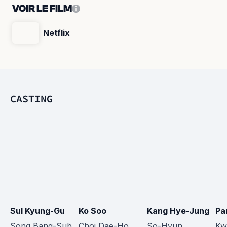
VOIR LE FILM
Netflix
CASTING
Sul Kyung-Gu
Ko Soo
Kang Hye-Jung
Pa
Song Bang-Sub
Choi Dae-Ho
So-Hyun
Kw