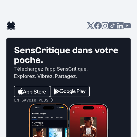
SensCritique dans votre
poche.
Téléchargez l’app SensCritique.
Explorez. Vibrez. Partagez.
EN SAVOIR PLUS