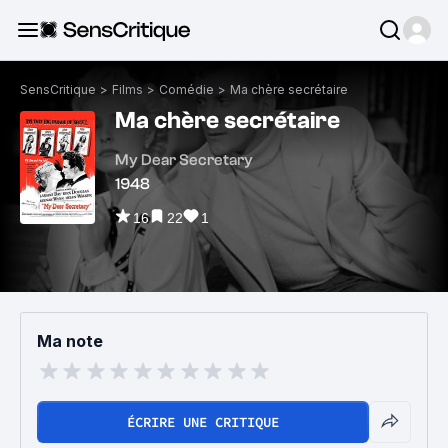
SensCritique
>
Films
>
Comédie
>
Ma chère secrétaire
Ma chère secrétaire
My Dear Secretary
1948
16
22
1
Ma note
ÉCRIRE UNE CRITIQUE