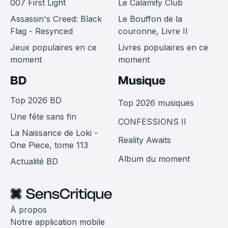
007 First Light
Le Calamity Club
Assassin's Creed: Black
Le Bouffon de la
Flag - Resynced
couronne, Livre II
Jeux populaires en ce
Livres populaires en ce
moment
moment
BD
Musique
Top 2026 BD
Top 2026 musiques
Une fête sans fin
CONFESSIONS II
La Naissance de Loki -
Reality Awaits
One Piece, tome 113
Album du moment
Actualité BD
À propos
Notre application mobile