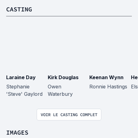
CASTING
Laraine Day
Kirk Douglas
Keenan Wynn
He
Stephanie 
Owen 
Ronnie Hastings
Els
'Steve' Gaylord
Waterbury
VOIR LE CASTING COMPLET
IMAGES