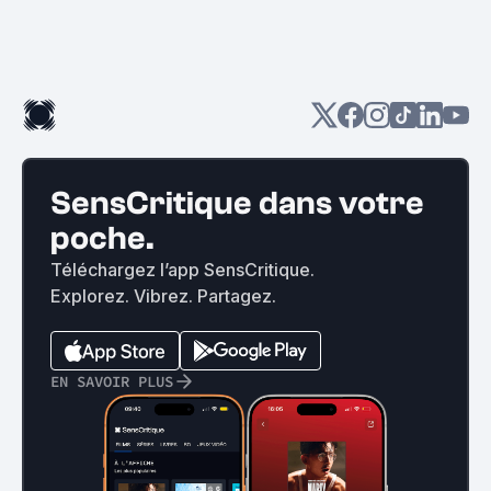
SensCritique dans votre
poche.
Téléchargez l’app SensCritique.
Explorez. Vibrez. Partagez.
EN SAVOIR PLUS