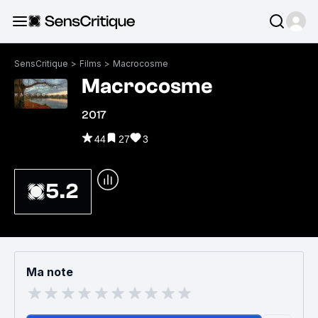
SensCritique
>
Films
>
Macrocosme
Macrocosme
2017
44
27
3
5.2
Ma note