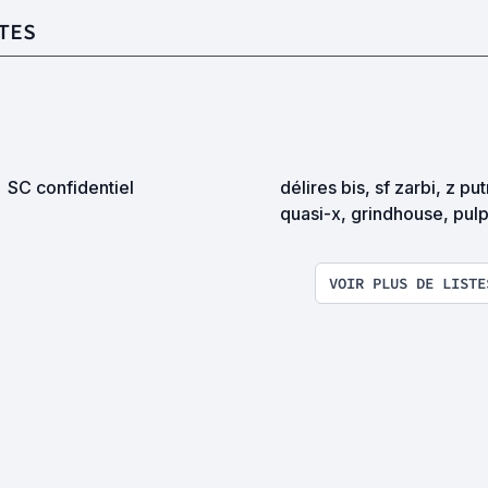
TES
SC confidentiel
délires bis, sf zarbi, z pu
quasi-x, grindhouse, pul
exploitation en tous genr
VOIR PLUS DE LISTE