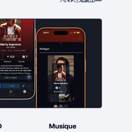
D
Musique