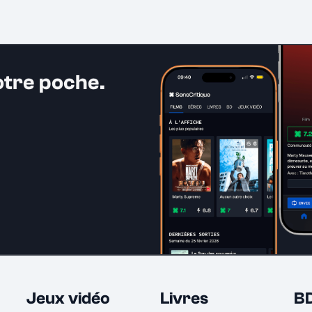
otre poche.
Jeux vidéo
Livres
B