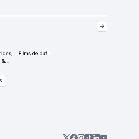
trides,
Films de ouf !
p &
es
S