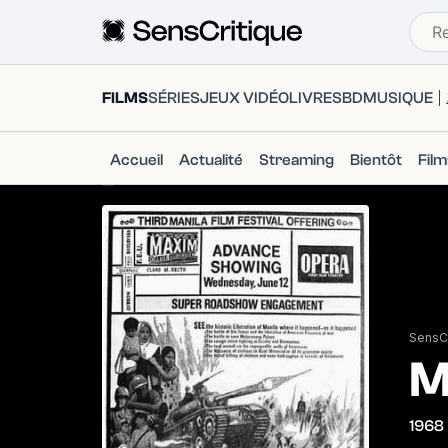
FILMS
SÉRIES
JEUX VIDÉO
LIVRES
BD
MUSIQUE
Accueil
Actualité
Streaming
Bientôt
Fil
SensCr
M
1968