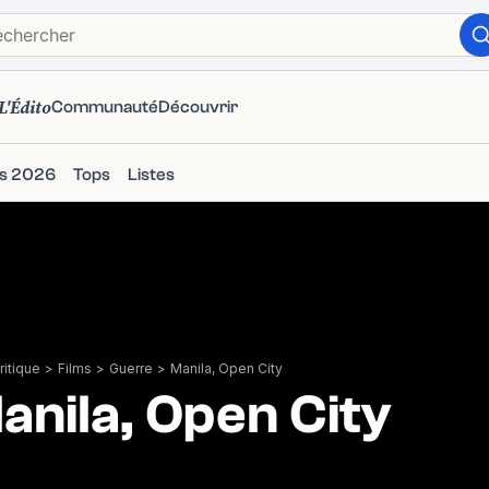
L'Édito
Communauté
Découvrir
ms 2026
Tops
Listes
itique
>
Films
>
Guerre
>
Manila, Open City
anila, Open City