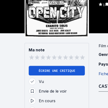
1
Film
Ma note
Genr
Pays
ÉCRIRE UNE CRITIQUE
Fich
Vu
CAS
Envie de le voir
En cours