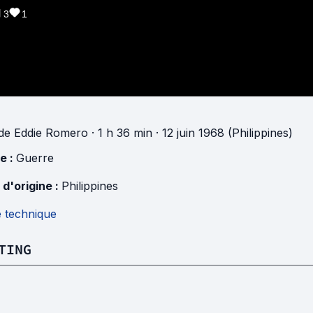
3
1
de
Eddie Romero
· 1 h 36 min
· 12 juin 1968 (Philippines)
e :
Guerre
 d'origine :
Philippines
e technique
TING