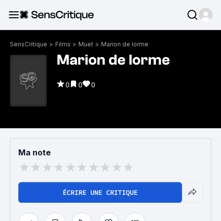
SensCritique
>
Films
>
Muet
>
Marion de lorme
Marion de lorme
0
0
0
Ma note
ÉCRIRE UNE CRITIQUE