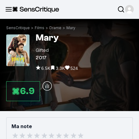
SensCritique
>
Films
>
Drame
>
Mary
Mary
Gifted
2017
6.5K
3.3K
524
6.9
Ma note