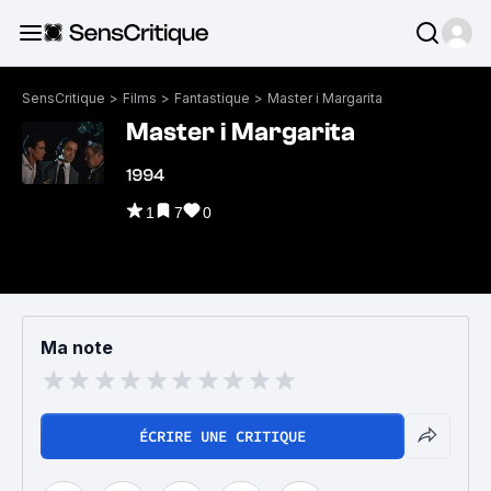
SensCritique
>
Films
>
Fantastique
>
Master i Margarita
Master i Margarita
1994
1
7
0
Ma note
ÉCRIRE UNE CRITIQUE