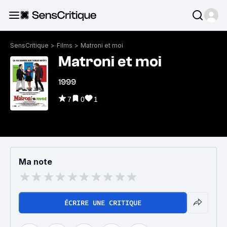
SensCritique
>
Films
>
Matroni et moi
Matroni et moi
1999
7
0
1
Ma note
ÉCRIRE UNE CRITIQUE