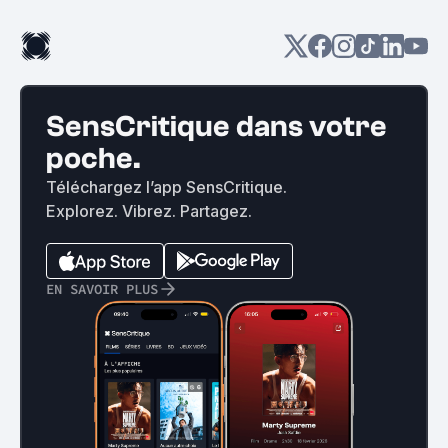
SensCritique dans votre
poche.
Téléchargez l’app SensCritique.
Explorez. Vibrez. Partagez.
EN SAVOIR PLUS