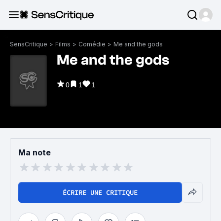
SensCritique
>
Films
>
Comédie
>
Me and the gods
Me and the gods
0
1
1
Ma note
ÉCRIRE UNE CRITIQUE