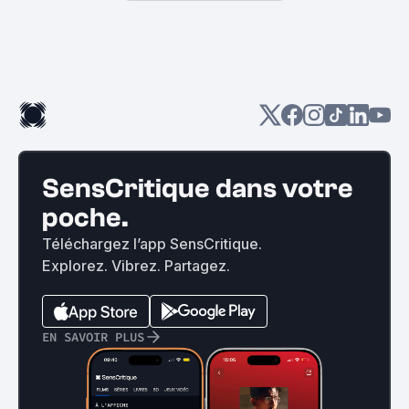
SensCritique dans votre
poche.
Téléchargez l’app SensCritique.
Explorez. Vibrez. Partagez.
EN SAVOIR PLUS