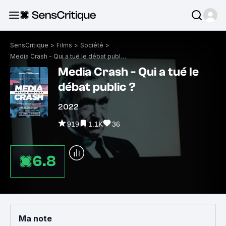
SensCritique
>
Films
>
Société
>
Media Crash - Qui a tué le débat public ?
Media Crash - Qui a tué le
débat public ?
2022
919
1.1K
36
6.8
Ma note