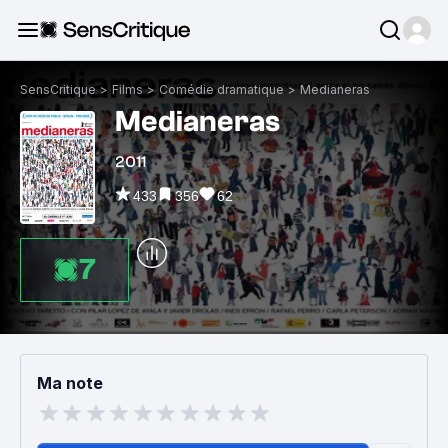
SensCritique
>
Films
>
Comédie dramatique
>
Medianeras
Medianeras
2011
433
356
62
7
Ma note