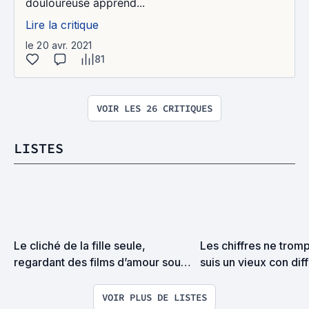
douloureuse apprend...
Lire la critique
le 20 avr. 2021
81
VOIR LES 26 CRITIQUES
LISTES
Le cliché de la fille seule, 
Les chiffres ne tromp
regardant des films d’amour sous 
suis un vieux con diff
une couette, en train de manger 
un pot de glace.
VOIR PLUS DE LISTES