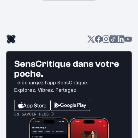
SensCritique dans votre
poche.
Téléchargez l’app SensCritique.
Explorez. Vibrez. Partagez.
EN SAVOIR PLUS