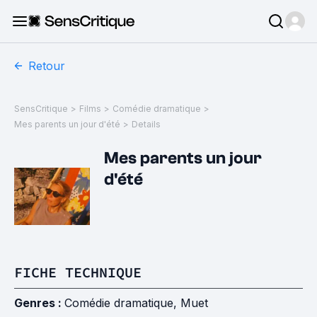
Retour
SensCritique
>
Films
>
Comédie dramatique
>
Mes parents un jour d'été
>
Details
Mes parents un jour
d'été
FICHE TECHNIQUE
Genres :
Comédie dramatique
,
Muet