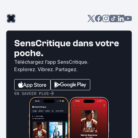
SensCritique dans votre
poche.
Téléchargez l’app SensCritique.
Explorez. Vibrez. Partagez.
EN SAVOIR PLUS