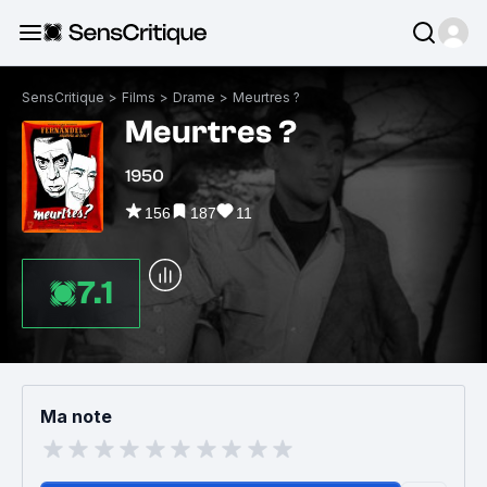
SensCritique
>
Films
>
Drame
>
Meurtres ?
Meurtres ?
1950
156
187
11
7.1
Ma note