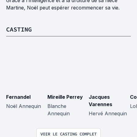
Grâce à l'intelligence et à la droiture de sa nièce
Martine, Noël peut espérer recommencer sa vie.
CASTING
Fernandel
Mireille Perrey
Jacques 
Co
Varennes
Noël Annequin
Blanche 
Lo
Annequin
Hervé Annequin
VOIR LE CASTING COMPLET