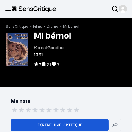
SensCritique
>
Films
>
Drame
>
Mi bémol
Mi bémol
Komal Gandhar
1961
7
21
3
Ma note
ÉCRIRE UNE CRITIQUE