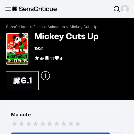
SensCritique
>
Films
>
Animation
>
Mickey Cuts Up
Mickey Cuts Up
1931
46
11
4
6.1
Ma note