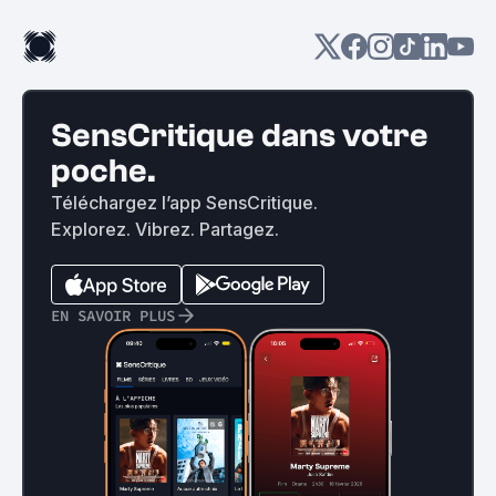
SensCritique dans votre
poche.
Téléchargez l’app SensCritique.
Explorez. Vibrez. Partagez.
EN SAVOIR PLUS