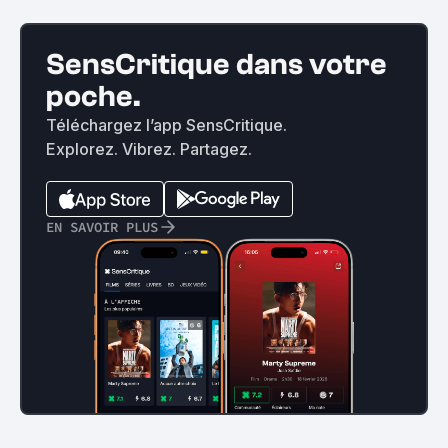
SensCritique dans votre
poche.
Téléchargez l’app SensCritique.
Explorez. Vibrez. Partagez.
EN SAVOIR PLUS