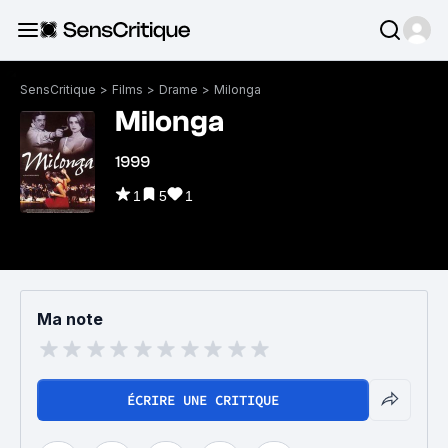
SensCritique
>
Films
>
Drame
>
Milonga
Milonga
1999
1
5
1
Ma note
ÉCRIRE UNE CRITIQUE