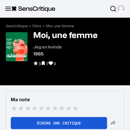
SensCritique
>
Films
>
Moi, une femme
Moi, une femme
Jeg en kvinde
1965
3
7
0
Ma note
ÉCRIRE UNE CRITIQUE