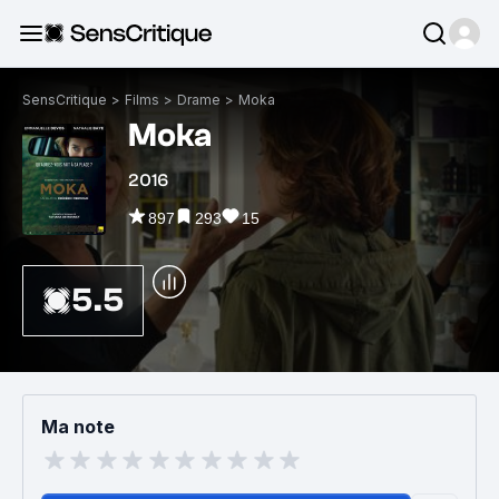
SensCritique
>
Films
>
Drame
>
Moka
Moka
2016
897
293
15
5.5
Ma note