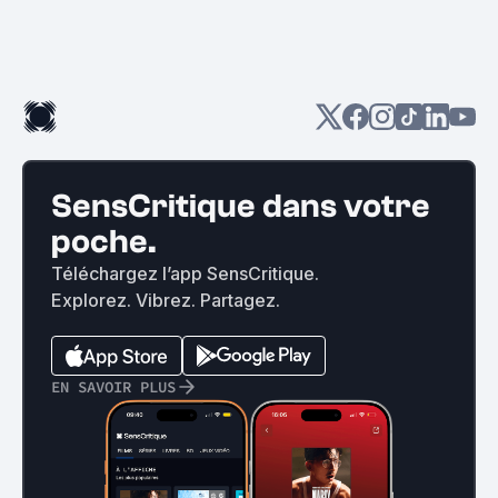
SensCritique dans votre
poche.
Téléchargez l’app SensCritique.
Explorez. Vibrez. Partagez.
EN SAVOIR PLUS