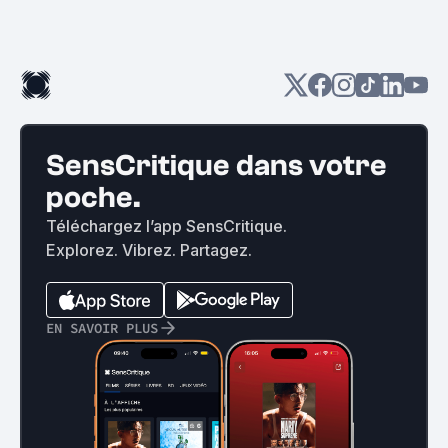
SensCritique dans votre
poche.
Téléchargez l’app SensCritique.
Explorez. Vibrez. Partagez.
EN SAVOIR PLUS