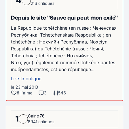
4
216 critiques
Depuis le site "Sauve qui peut mon exilé"
La République tchétchène (en russe : Чеченская
Республика, Tchetchenskaïa Respoublika ; en
tchétchène : Нохчийн Республика, Noxçiyn
Respublika) ou Tchétchénie (russe : Чечня́,
Tchetchnia ; tchétchène : Нохчийчоь,
Noxçiyçö), également nommée Itchkérie par les
indépendantistes, est une république...
Lire la critique
le 23 mai 2013
8 j'aime
3
546
Caine78
1
8941 critiques