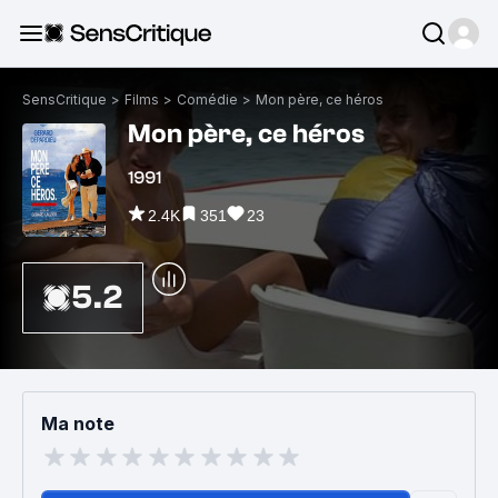
SensCritique
>
Films
>
Comédie
>
Mon père, ce héros
Mon père, ce héros
1991
2.4K
351
23
5.2
Ma note