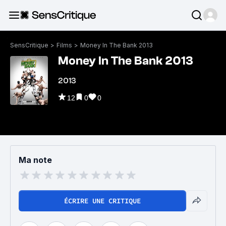
SensCritique
>
Films
>
Money In The Bank 2013
Money In The Bank 2013
2013
12
0
0
Ma note
ÉCRIRE UNE CRITIQUE