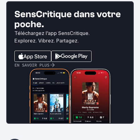
SensCritique dans votre
poche.
Téléchargez l’app SensCritique.
Explorez. Vibrez. Partagez.
EN SAVOIR PLUS