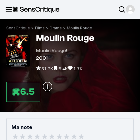
SensCritique
>
Films
>
Drame
>
Moulin Rouge
Moulin Rouge
Moulin Rouge!
2001
31.7K
5.4K
1.7K
6.5
Ma note