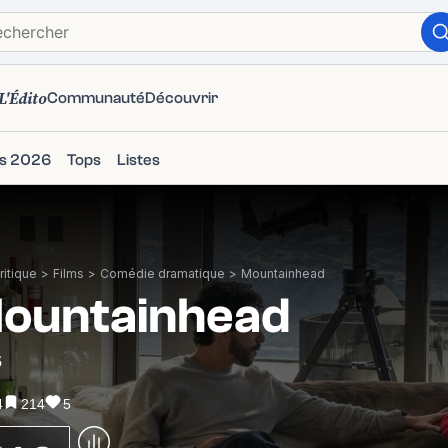
L'Édito
Communauté
Découvrir
ms 2026
Tops
Listes
itique
>
Films
>
Comédie dramatique
>
Mountainhead
ountainhead
5
4
214
5