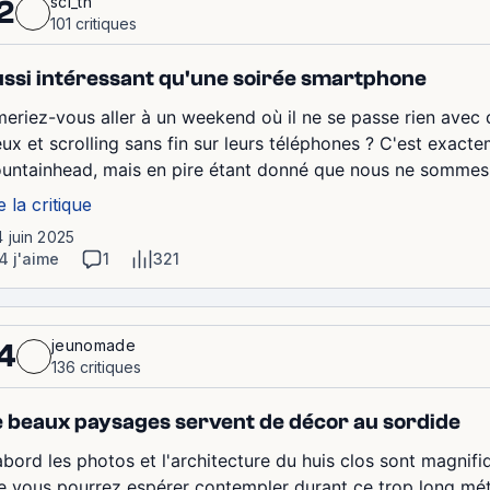
sci_th
2
101 critiques
ssi intéressant qu'une soirée smartphone
meriez-vous aller à un weekend où il ne se passe rien avec 
eux et scrolling sans fin sur leurs téléphones ? C'est exact
untainhead, mais en pire étant donné que nous ne sommes q
e la critique
4 juin 2025
4 j'aime
1
321
jeunomade
4
136 critiques
 beaux paysages servent de décor au sordide
bord les photos et l'architecture du huis clos sont magnifiqu
e vous pourrez espérer contempler durant ce trop long mét