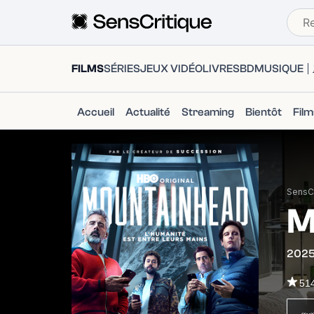
FILMS
SÉRIES
JEUX VIDÉO
LIVRES
BD
MUSIQUE
Accueil
Actualité
Streaming
Bientôt
Fil
SensCr
M
202
51