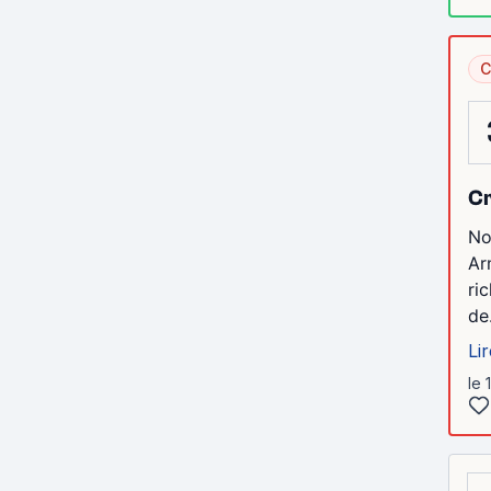
C
Cr
No
Ar
ri
de.
Lir
le 