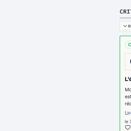
CRI
R
C
L'
Mo
es
ré
Lir
le 