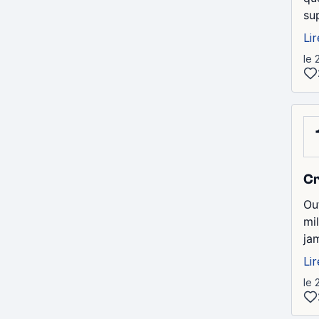
sup
Lir
le 
Cr
Out
mi
ja
Lir
le 