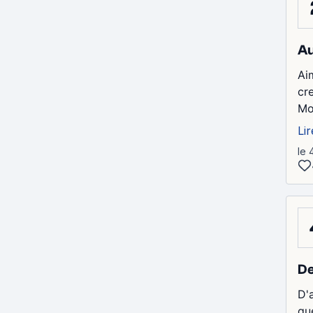
Au
Ai
cr
Mo
Lir
le 
De
D'a
qu