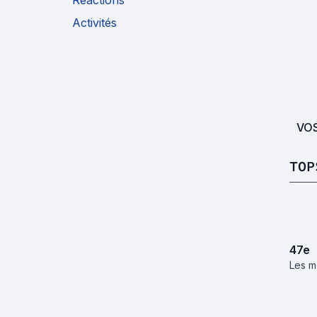
Réactions
Activités
VO
TOP
47
e
Les m