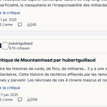
erficialité, la mesquinerie et l'irresponsabilité des milliard
e la critique
21 juil. 2025
2 j'aime
48
hubertguillaud
1
979 critiques
itique de Mountainhead par hubertguillaud
re les histoires de curés, de flics, de militaires... il y a une
lliardaires. Cette histoire de techbros effleurés par les re
mais y parvenir. Les névroses de ces 4 clowns mascus et nomb
e la critique
27 juin 2025
2 j'aime
158