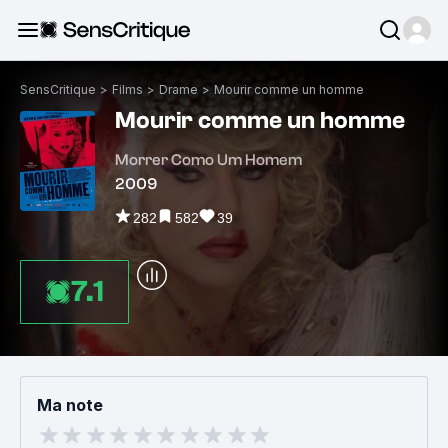
SensCritique
>
Films
>
Drame
>
Mourir comme un homme
Mourir comme un homme
Morrer Como Um Homem
2009
282
582
39
7.1
Ma note