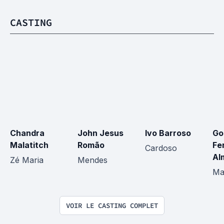
CASTING
Chandra 
John Jesus 
Ivo Barroso
Go
Malatitch
Romão
Fer
Cardoso
Al
Zé Maria
Mendes
Ma
VOIR LE CASTING COMPLET