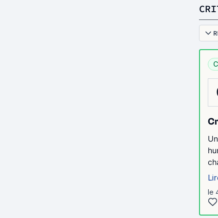
CRI
R
C
Cr
Un
hu
ch
Lir
le 