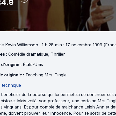
4.9
de
Kevin Williamson
· 1 h 28 min
· 17 novembre 1999 (Fran
es :
Comédie dramatique
,
Thriller
 d'origine :
États-Unis
e originale :
Teaching Mrs. Tingle
e technique
bénéficier de la bourse qui lui permettra de continuer ses
histoire. Mais voilà, son professeur, une certaine Mrs Ting
is vingt ans. Et pour comble de malchance Leigh Ann et d
erie, doivent prouver leur innocence. Pour se sortir de cette