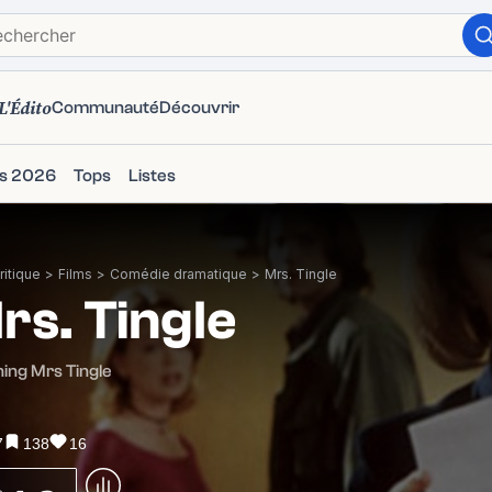
L'Édito
Communauté
Découvrir
ms 2026
Tops
Listes
itique
>
Films
>
Comédie dramatique
>
Mrs. Tingle
rs. Tingle
ing Mrs Tingle
7
138
16