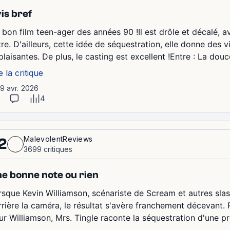
is bref
 bon film teen-ager des années 90 !Il est drôle et décalé, 
tre. D'ailleurs, cette idée de séquestration, elle donne des 
plaisantes. De plus, le casting est excellent !Entre : La douc
e la critique
19 avr. 2026
4
MalevolentReviews
2
3699 critiques
e bonne note ou rien
rsque Kevin Williamson, scénariste de Scream et autres slas
rrière la caméra, le résultat s'avère franchement décevant. 
ur Williamson, Mrs. Tingle raconte la séquestration d'une pro