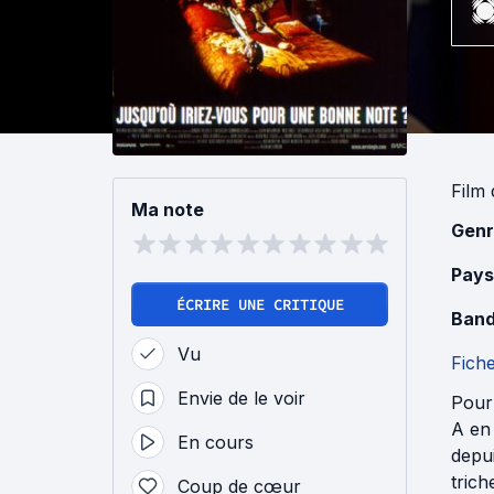
Film
Ma note
Genr
Pays
ÉCRIRE UNE CRITIQUE
Band
Vu
Fich
Envie de le voir
Pour 
A en 
En cours
depu
trich
Coup de cœur