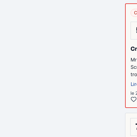
C
Cr
Mr
Sc
tro
Lir
le