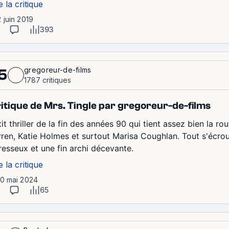
e la critique
2 juin 2019
393
gregoreur-de-films
5
1787 critiques
itique de Mrs. Tingle par gregoreur-de-films
tit thriller de la fin des années 90 qui tient assez bien la 
rren, Katie Holmes et surtout Marisa Coughlan. Tout s'écro
resseux et une fin archi décevante.
e la critique
10 mai 2024
65