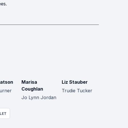
ées.
atson
Marisa
Liz Stauber
Coughlan
urner
Trudie Tucker
Jo Lynn Jordan
LET