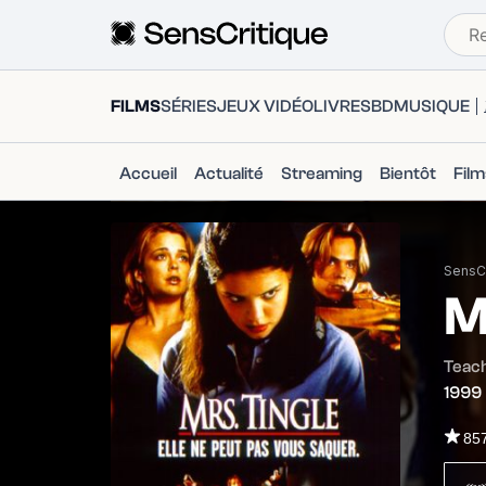
FILMS
SÉRIES
JEUX VIDÉO
LIVRES
BD
MUSIQUE
Accueil
Actualité
Streaming
Bientôt
Fil
SensCr
M
Teach
1999
85