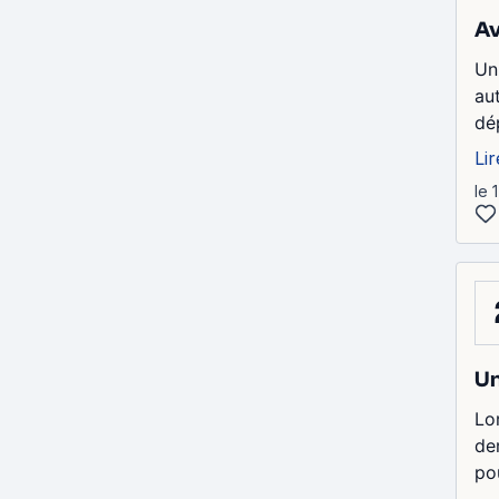
Av
Un
au
dé
Lir
le 
Un
Lo
de
po