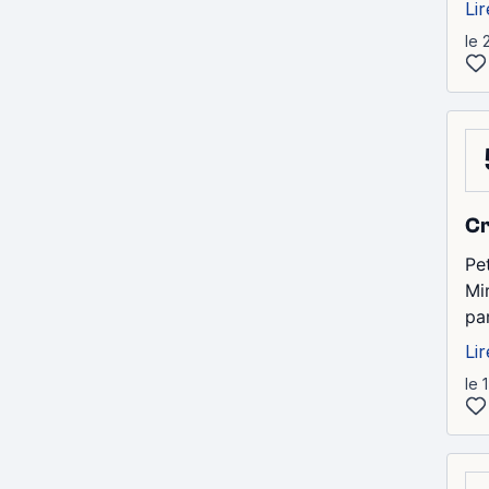
Lir
le 
Cr
Pe
Mi
pa
Lir
le 