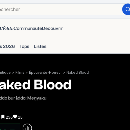
L'Édito
Communauté
Découvrir
ms 2026
Tops
Listes
itique
>
Films
>
Épouvante-Horreur
>
Naked Blood
aked Blood
ddo burâddo: Megyaku
9
236
15