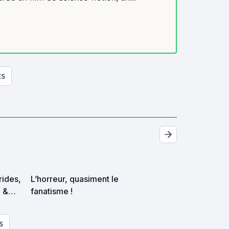
ES
trides,
L’horreur, quasiment le
p &
fanatisme !
es
S