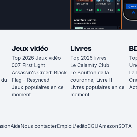
Jeux vidéo
Livres
B
Top 2026 Jeux vidéo
Top 2026 livres
To
007 First Light
Le Calamity Club
Une
Assassin's Creed: Black
Le Bouffon de la
La 
 du
Flag - Resynced
couronne, Livre II
One
Jeux populaires en ce
Livres populaires en ce
Act
moment
moment
nsion
Aide
Nous contacter
Emploi
L'édito
CGU
Amazon
SOTA