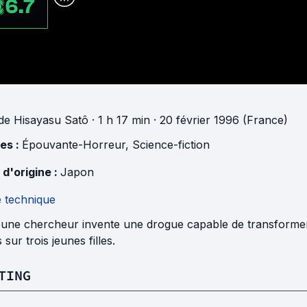
6.7
de
Hisayasu Satô
· 1 h 17 min
· 20 février 1996 (France)
es :
Épouvante-Horreur
,
Science-fiction
 d'origine :
Japon
e technique
une chercheur invente une drogue capable de transformer la 
s sur trois jeunes filles.
TING