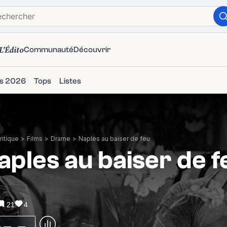
L'Édito
Communauté
Découvrir
ms 2026
Tops
Listes
itique
>
Films
>
Drame
>
Naples au baiser de feu
aples au baiser de f
21
4