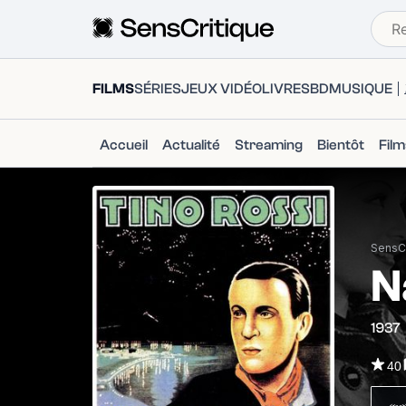
FILMS
SÉRIES
JEUX VIDÉO
LIVRES
BD
MUSIQUE
Accueil
Actualité
Streaming
Bientôt
Fil
SensCr
N
1937
40