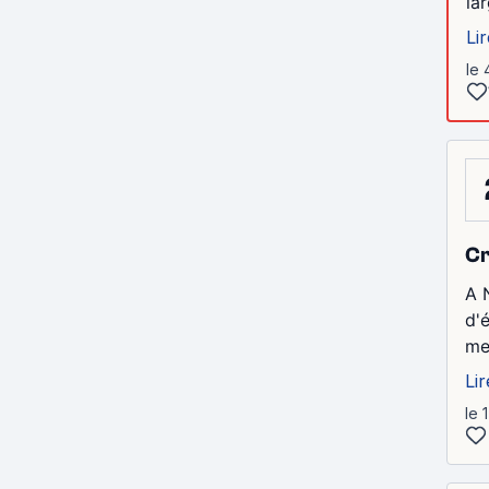
la
Lir
le 
Cr
A 
d'
me
Lir
le 