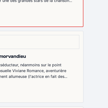
 une des grandes stars de la chanson...
urmorvandieu
 séducteur, néanmoins sur le point
ensuelle Viviane Romance, aventurière
nt allumeuse (l'actrice en fait des...