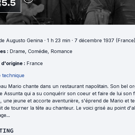
5.5
de
Augusto Genina
· 1 h 23 min
· 7 décembre 1937 (France
es :
Drame
,
Comédie
,
Romance
 d'origine :
France
e technique
au Mario chante dans un restaurant napolitain. Son bel organ
 Assunta qui a su conquérir son coeur et faire de lui son 
a, une jeune et accorte aventurière, s'éprend de Mario et te
ait de tourner la tête au chanteur. Le voici grisé au point
ge...
TING