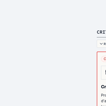
CRI
R
C
Cr
Pr
d'