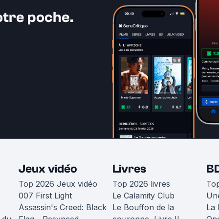
otre poche.
Jeux vidéo
Livres
B
Top 2026 Jeux vidéo
Top 2026 livres
To
007 First Light
Le Calamity Club
Une
Assassin's Creed: Black
Le Bouffon de la
La 