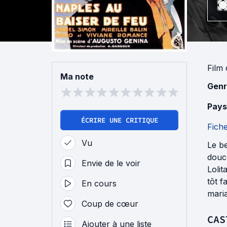
Film
Ma note
Genr
Pays
ÉCRIRE UNE CRITIQUE
Fich
Vu
Le be
douce
Envie de le voir
Lolit
tôt f
En cours
maria
Coup de cœur
CAS
Ajouter à une liste