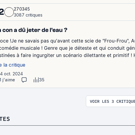
270345
2
3087 critiques
 con a dû jeter de l'eau ?
roce !Je ne savais pas qu'avant cette scie de "Frou-Frou", 
 comédie musicale ! Genre que je déteste et qui conduit g
tinées à faire ingurgiter un scénario dilettante et primitif ! 
e la critique
14 oct. 2024
1 j'aime
35
VOIR LES 3 CRITIQU
TES