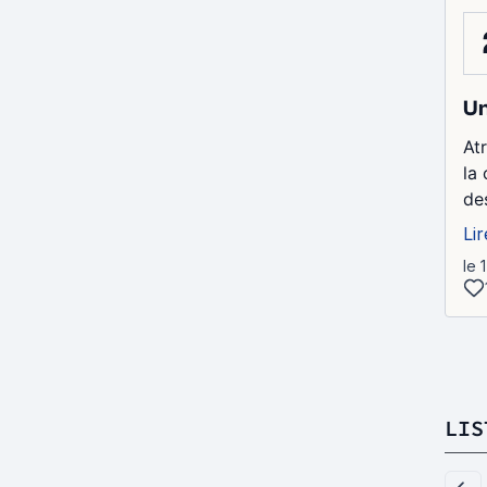
Un
At
la
des
Lir
le 
LIS