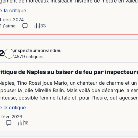
rgement de morceaux musicaux, histoire de mettre en valeur
e la critique
4 déc. 2024
1 j'aime
33
inspecteurmorvandieu
2
4579 critiques
itique de Naples au baiser de feu par inspecte
Naples, Tino Rossi joue Mario, un chanteur de charme et un
épouser la jolie Mireille Balin. Mais voilà que débarque la s
nteuse, possible femme fatale et, pour l'heure, outrageuseme
e la critique
1 févr. 2026
18