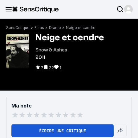
SensCritique
>
Films
>
Drame
>
Neige et cendre
Neige et cendre
Snow & Ashes
2011
7
22
1
Ma note
ÉCRIRE UNE CRITIQUE