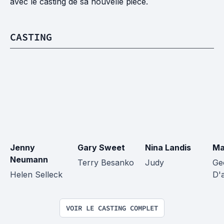
avec le casting de sa nouvelle pièce.
CASTING
Jenny 
Gary Sweet
Nina Landis
Ma
Neumann
Terry Besanko
Judy
Ge
Helen Selleck
D'
VOIR LE CASTING COMPLET