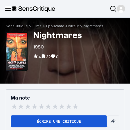
SensCritique
>
Films
>
Épouvante-Horreur
>
Nightmares
Nightmares
1980
4
32
0
Ma note
ÉCRIRE UNE CRITIQUE