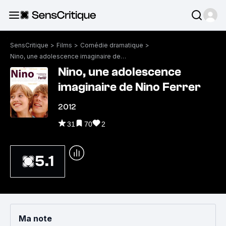
SensCritique
>
Films
>
Comédie dramatique
>
Nino, une adolescence imaginaire de Nino Ferrer
Nino, une adolescence
imaginaire de Nino Ferrer
2012
31
70
2
5.1
Ma note