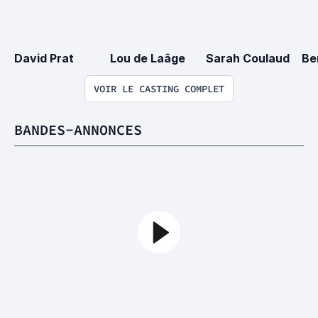
David Prat
Lou de Laâge
Sarah Coulaud
Be
VOIR LE CASTING COMPLET
BANDES-ANNONCES