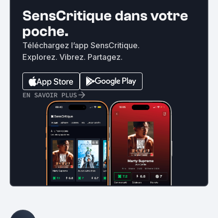
SensCritique dans votre
poche.
Téléchargez l’app SensCritique.
Explorez. Vibrez. Partagez.
EN SAVOIR PLUS