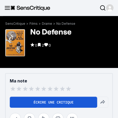
SensCritique
>
Films
>
Drame
>
No Defense
No Defense
0
2
0
Ma note
ÉCRIRE UNE CRITIQUE