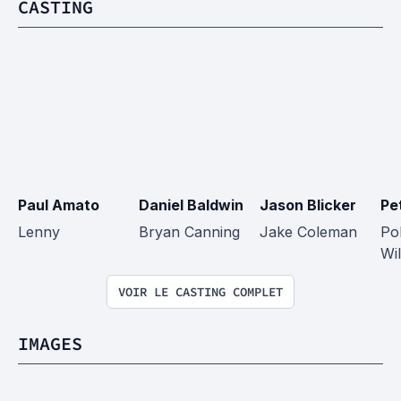
CASTING
Paul Amato
Daniel Baldwin
Jason Blicker
Pe
Lenny
Bryan Canning
Jake Coleman
Pol
Wil
VOIR LE CASTING COMPLET
IMAGES