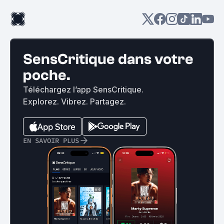
SensCritique dans votre
poche.
Téléchargez l’app SensCritique.
Explorez. Vibrez. Partagez.
EN SAVOIR PLUS