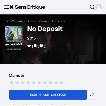
SensCritique
>
Films
>
Drame
>
No Deposit
No Deposit
2015
1
3
2
Ma note
ÉCRIRE UNE CRITIQUE