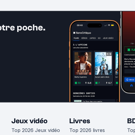
otre poche.
Jeux vidéo
Livres
B
Top 2026 Jeux vidéo
Top 2026 livres
To