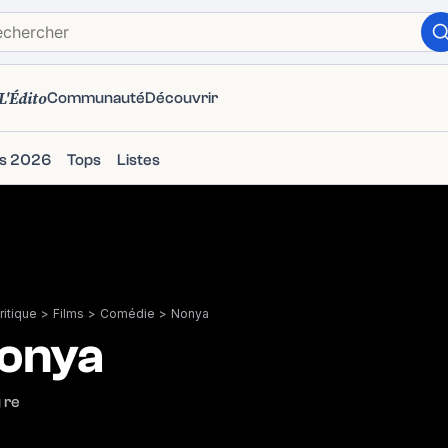
L'Édito
Communauté
Découvrir
ms 2026
Tops
Listes
itique
>
Films
>
Comédie
>
Nonya
onya
 re