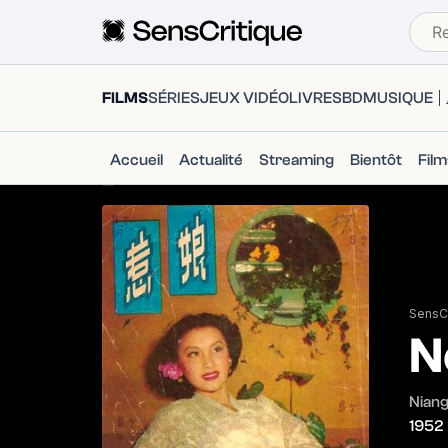
FILMS
SÉRIES
JEUX VIDÉO
LIVRES
BD
MUSIQUE
Accueil
Actualité
Streaming
Bientôt
Fil
SensCr
N
Niang
1952