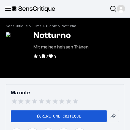
SensCritique
>
Films
>
Biopic
>
Notturno
Notturno
Mit meinen heissen Tränen
3
3
0
Ma note
ÉCRIRE UNE CRITIQUE