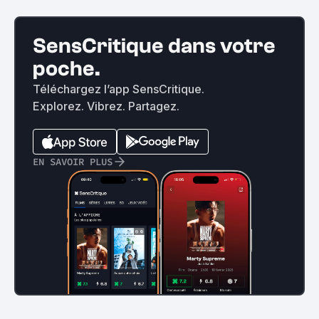
SensCritique dans votre
poche.
Téléchargez l’app SensCritique.
Explorez. Vibrez. Partagez.
EN SAVOIR PLUS