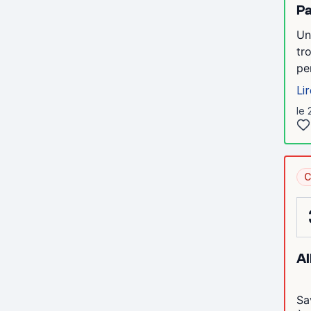
Pa
Un
tr
pe
Lir
le 
C
Al
Sa