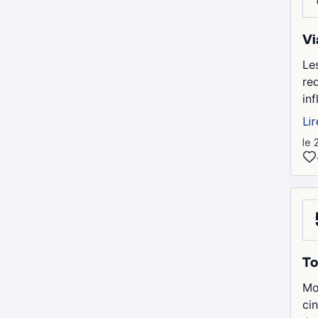
Vi
Le
re
in
Lir
le 
To
Mo
ci