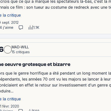
 crois que ce qui a marqué les spectateurs là-bas, c'est la
nnais ce film : son tueur au costume de redneck avec une tê
e la critique
9 sept. 2012
4 j'aime
1.1K
MAD-WILL
6
15 critiques
e oeuvre grotesque et bizarre
ors que le genre horrifique a été pendant un long moment 
dépendants, les années 70 ont vu les majors se lancer à leur
préciaient en effet le retour sur investissement d'un genre 
duire...
e la critique
11 févr. 2020