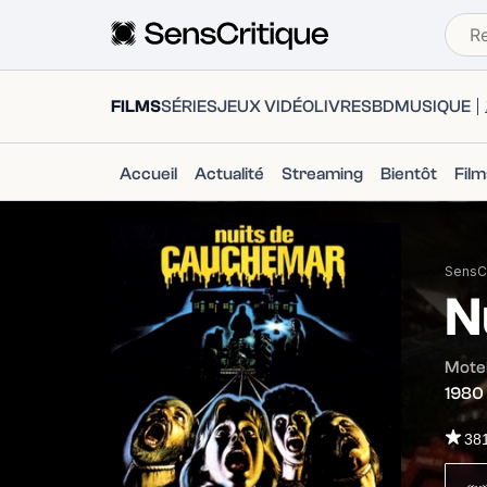
FILMS
SÉRIES
JEUX VIDÉO
LIVRES
BD
MUSIQUE
Accueil
Actualité
Streaming
Bientôt
Fil
SensCr
N
Motel
1980
38