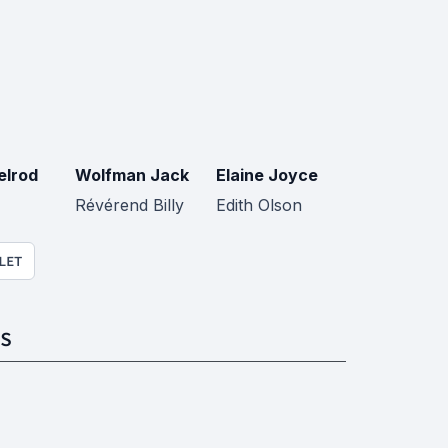
elrod
Wolfman Jack
Elaine Joyce
Révérend Billy
Edith Olson
LET
S