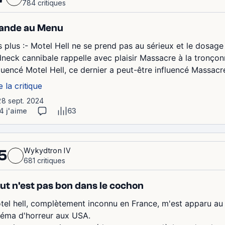
784 critiques
ande au Menu
s plus :- Motel Hell ne se prend pas au sérieux et le dosage 
dneck cannibale rappelle avec plaisir Massacre à la tronçonn
fluencé Motel Hell, ce dernier a peut-être influencé Massacr
e la critique
28 sept. 2024
4 j'aime
63
Wykydtron IV
5
681 critiques
ut n'est pas bon dans le cochon
tel hell, complètement inconnu en France, m'est apparu au
néma d'horreur aux USA.