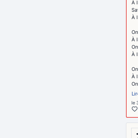
À 
Sa
À 
On
À 
On
À 
On
À 
On 
Lir
le