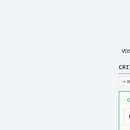
VO
CRI
R
C