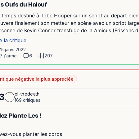
s Oufs du Halouf
 temps destiné à Tobe Hooper sur un script au départ bien p
ouvera finalement son metteur en scène avec un script larg
rsonne de Kevin Connor transfuge de la Amicus (Frissons d'
e la critique
25 janv. 2022
7 j'aime
6
297
ritique négative la plus appréciée
el-thedeath
3
169 critiques
lez Plante Les !
vez-vous planter les corps