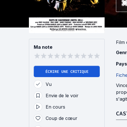
Film
Ma note
Genr
Pays
ÉCRIRE UNE CRITIQUE
Fich
Vu
Vince
propo
Envie de le voir
s'agi
En cours
CAS
Coup de cœur