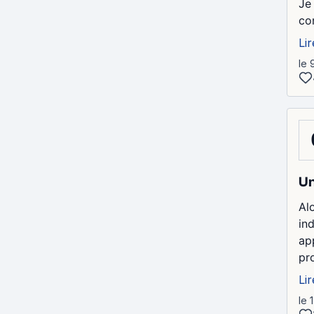
Je
co
Lir
le 
Un
Al
in
ap
pro
Lir
le 