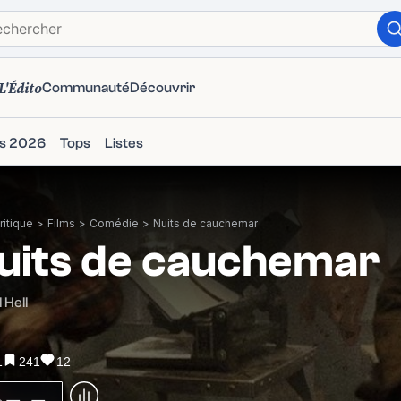
L'Édito
Communauté
Découvrir
ms 2026
Tops
Listes
itique
>
Films
>
Comédie
>
Nuits de cauchemar
uits de cauchemar
 Hell
1
241
12